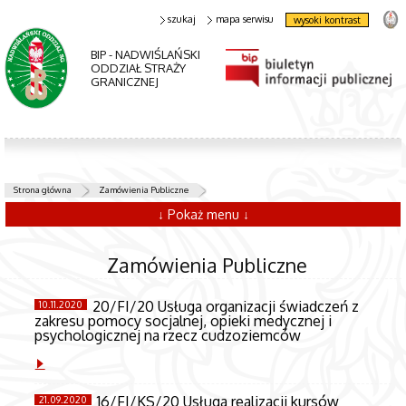
szukaj
mapa serwisu
wysoki kontrast
BIP - NADWIŚLAŃSKI
ODDZIAŁ STRAŻY
GRANICZNEJ
Strona główna
Zamówienia Publiczne
↓ Pokaż menu ↓
Zamówienia Publiczne
20/FI/20 Usługa organizacji świadczeń z
10.11.2020
zakresu pomocy socjalnej, opieki medycznej i
psychologicznej na rzecz cudzoziemców
16/FI/KS/20 Usługa realizacji kursów
21.09.2020