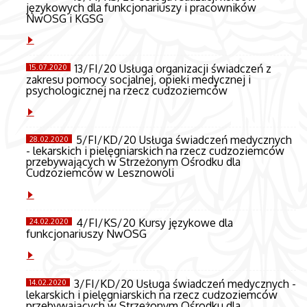
językowych dla funkcjonariuszy i pracowników
NwOSG i KGSG
13/FI/20 Usługa organizacji świadczeń z
15.07.2020
zakresu pomocy socjalnej, opieki medycznej i
psychologicznej na rzecz cudzoziemców
5/FI/KD/20 Usługa świadczeń medycznych
28.02.2020
- lekarskich i pielęgniarskich na rzecz cudzoziemców
przebywających w Strzeżonym Ośrodku dla
Cudzoziemców w Lesznowoli
4/FI/KS/20 Kursy językowe dla
24.02.2020
funkcjonariuszy NwOSG
3/FI/KD/20 Usługa świadczeń medycznych -
14.02.2020
lekarskich i pielęgniarskich na rzecz cudzoziemców
przebywających w Strzeżonym Ośrodku dla