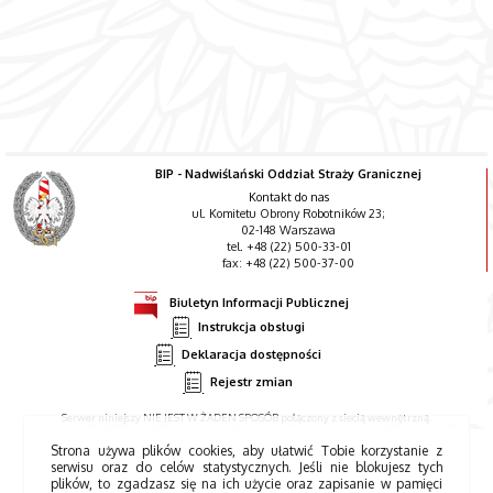
BIP - Nadwiślański Oddział Straży Granicznej
Kontakt do nas
ul. Komitetu Obrony Robotników 23;
02-148 Warszawa
tel. +48 (22) 500-33-01
fax: +48 (22) 500-37-00
Biuletyn Informacji Publicznej
Instrukcja obsługi
Deklaracja dostępności
Rejestr zmian
Serwer niniejszy NIE JEST W ŻADEN SPOSÓB połączony z siecią wewnętrzną.
Strona używa plików cookies, aby ułatwić Tobie korzystanie z
serwisu oraz do celów statystycznych. Jeśli nie blokujesz tych
plików, to zgadzasz się na ich użycie oraz zapisanie w pamięci