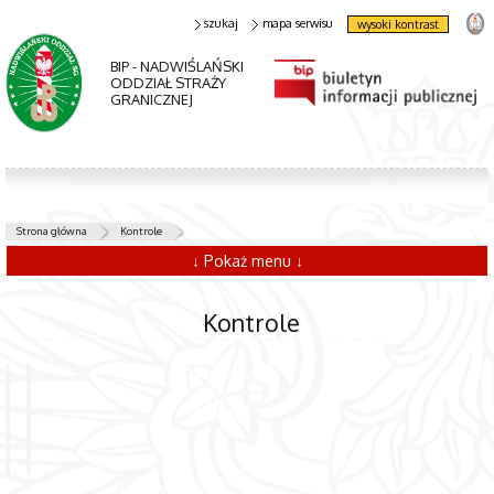
szukaj
mapa serwisu
wysoki kontrast
BIP - NADWIŚLAŃSKI
ODDZIAŁ STRAŻY
GRANICZNEJ
Strona główna
Kontrole
↓ Pokaż menu ↓
Kontrole
Wydział
Wydział
Ochrony
Kontroli
Informacji