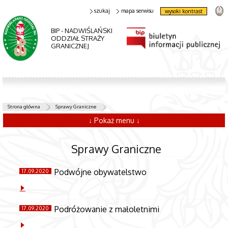
szukaj
mapa serwisu
wysoki kontrast
BIP - NADWIŚLAŃSKI
ODDZIAŁ STRAŻY
GRANICZNEJ
Strona główna
Sprawy Graniczne
↓ Pokaż menu ↓
Sprawy Graniczne
Podwójne obywatelstwo
17.09.2020
Podróżowanie z małoletnimi
17.09.2020