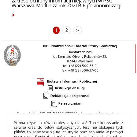
zakresu ochrony informacji niejawnych w PSG
Warszawa-Modlin za rok 2021 BIP po anonimizacji
1
2
>
BIP - Nadwiślański Oddział Straży Granicznej
Kontakt do nas
ul. Komitetu Obrony Robotników 23;
02-148 Warszawa
tel. +48 (22) 500-33-01
fax: +48 (22) 500-37-00
Biuletyn Informacji Publicznej
Instrukcja obsługi
Deklaracja dostępności
Rejestr zmian
Serwer niniejszy NIE JEST W ŻADEN SPOSÓB połączony z siecią wewnętrzną.
Strona używa plików cookies, aby ułatwić Tobie korzystanie z
serwisu oraz do celów statystycznych. Jeśli nie blokujesz tych
plików, to zgadzasz się na ich użycie oraz zapisanie w pamięci
urządzenia. Pamiętaj, że możesz samodzielnie zarządzać cookies,