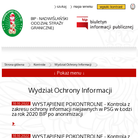
szukaj
mapa serwisu
wysoki kontrast
BIP - NADWIŚLAŃSKI
ODDZIAŁ STRAŻY
GRANICZNEJ
Strona główna
Kontrole
Wydział Ochrony Informacji
↓ Pokaż menu ↓
Wydział Ochrony Informacji
WYSTĄPIENIE POKONTROLNE - Kontrola z
10.10.2022
zakresu ochrony informacji niejawnych w PSG w Łodzi
za rok 2020 BIP po anonimizacji
WYSTĄPIENIE POKONTROLNE - Kontrola z
10.10.2022