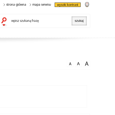
strona główna
mapa serwisu
wysoki kontrast
wpisz szukaną frazę
A
A
A