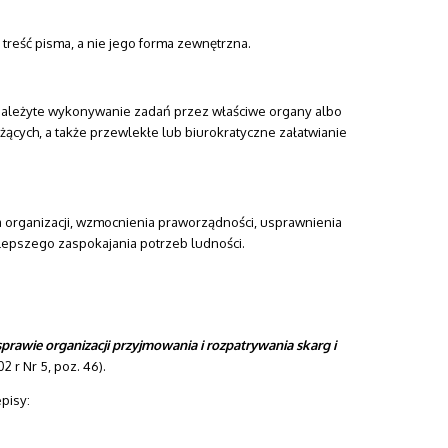
treść pisma, a nie jego forma zewnętrzna.
należyte wykonywanie zadań przez właściwe organy albo
ących, a także przewlekłe lub biurokratyczne załatwianie
 organizacji, wzmocnienia praworządności, usprawnienia
 lepszego zaspokajania potrzeb ludności.
sprawie organizacji przyjmowania i rozpatrywania skarg i
02 r Nr 5, poz. 46).
pisy: