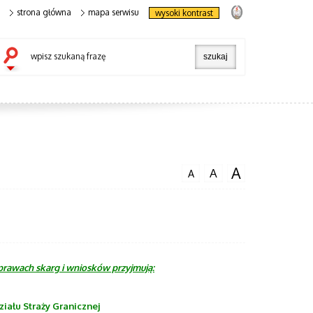
strona główna
mapa serwisu
wysoki kontrast
wpisz szukaną frazę
A
A
A
prawach skarg i wniosków przyjmują:
ału Straży Granicznej