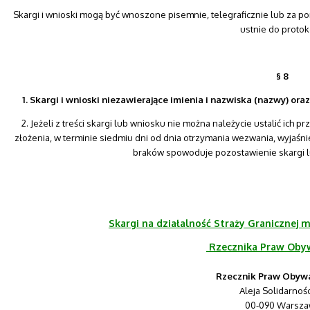
Skargi i wnioski mogą być wnoszone pisemnie, telegraficznie lub za pom
ustnie do protok
§ 8
1. Skargi i wnioski niezawierające imienia i nazwiska (nazwy) or
2. Jeżeli z treści skargi lub wniosku nie można należycie ustalić ic
złożenia, w terminie siedmiu dni od dnia otrzymania wezwania, wyjaśni
braków spowoduje pozostawienie skargi l
Skargi na działalność Straży Granicznej
Rzecznika Praw Obyw
Rzecznik Praw Obywa
Aleja Solidarnośc
00-090 Warsza