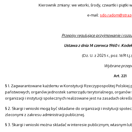
Kierownik zmiany: we wtorki, środy, czwartki i piątki 
e-mail:
sdo.radom@strazg
Przepisy regulujące przyjmowanie i rozp
Ustawa z dnia 14 czerwca 1960 r. Kod
(Dz. U. z 2025 r., poz. 1691 t.j.
)
Wybrane przepi
Art. 221
§ 1. Zagwarantowane każdemu w Konstytucji Rzeczypospolitej Polskiej
państwowych, organów jednostek samorządu terytorialnego, organów 
organizacji i instytucji społecznych realizowane jest na zasadach okreś
§ 2. Skargi i wnioski mogą być składane do organizacji i instytucji sp
zleconymi z zakresu administracji publicznej.
§ 3. Skargi i wnioski można składać w interesie publicznym, własnym lub