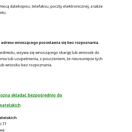
ocą dalekopisu, telefaksu, poczty elektronicznej, a także
ołu.
az adresu wnoszącego pozostawia się bez rozpoznania.
h przedmiotu, wzywa się wnoszącego skargę lub wniosek do
enia lub uzupełnienia, z pouczeniem, że nieusunięcie tych
ub wniosku bez rozpoznania.
 można składać bezpośrednio do
atelskich
telskich
i 77
wa