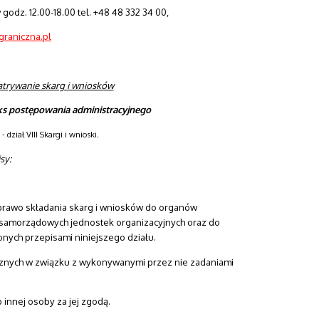
w godz. 12.00-18.00 tel. +48 48 332 34 00,
raniczna.pl
atrywanie skarg i wniosków
eks postępowania administracyjnego
 - dział VIII Skargi i wnioski.
sy:
 prawo składania skarg i wniosków do organów
samorządowych jednostek organizacyjnych oraz do
lonych przepisami niniejszego działu.
ołecznych w związku z wykonywanymi przez nie zadaniami
 innej osoby za jej zgodą.