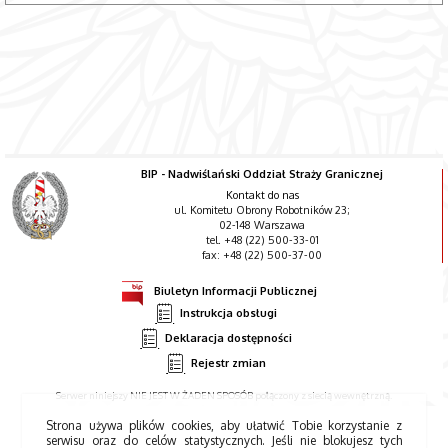
BIP - Nadwiślański Oddział Straży Granicznej
Kontakt do nas
ul. Komitetu Obrony Robotników 23;
02-148 Warszawa
tel. +48 (22) 500-33-01
fax: +48 (22) 500-37-00
Biuletyn Informacji Publicznej
Instrukcja obsługi
Deklaracja dostępności
Rejestr zmian
Serwer niniejszy NIE JEST W ŻADEN SPOSÓB połączony z siecią wewnętrzną.
Strona używa plików cookies, aby ułatwić Tobie korzystanie z
serwisu oraz do celów statystycznych. Jeśli nie blokujesz tych