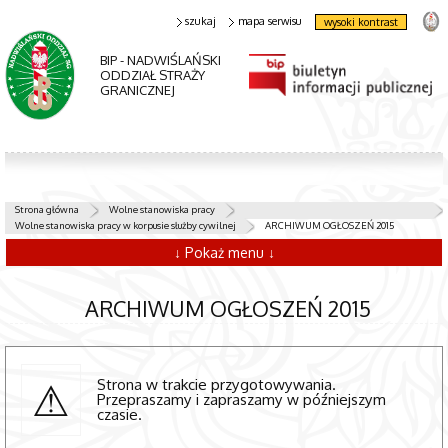
szukaj
mapa serwisu
wysoki kontrast
BIP - NADWIŚLAŃSKI
ODDZIAŁ STRAŻY
GRANICZNEJ
Strona główna
Wolne stanowiska pracy
Wolne stanowiska pracy w korpusie służby cywilnej
ARCHIWUM OGŁOSZEŃ 2015
↓ Pokaż menu ↓
ARCHIWUM OGŁOSZEŃ 2015
Strona w trakcie przygotowywania.
Przepraszamy i zapraszamy w późniejszym
czasie.